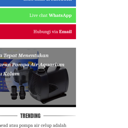
Live chat
WhatsApp
Hubungi via
Email
a Tepat Menentukan
aran Pompa Air Aquarium
u Kolam
TRENDING
ead atau pompa air celup adalah