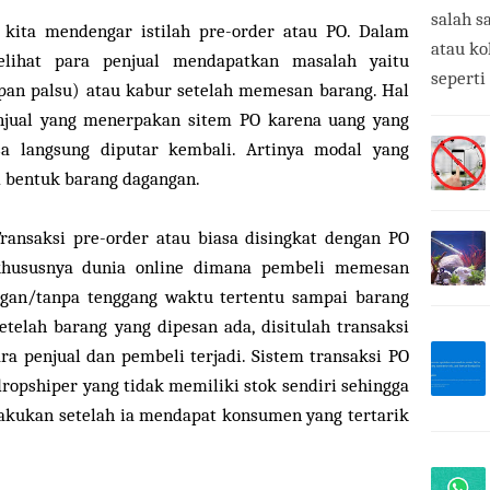
salah s
g kita mendengar istilah pre-order atau PO. Dalam
atau ko
melihat para penjual mendapatkan masalah yaitu
seperti
an palsu) atau kabur setelah memesan barang. Hal
enjual yang menerpakan sitem PO karena uang yang
sa langsung diputar kembali. Artinya modal yang
 bentuk barang dagangan.
Transaksi pre-order atau biasa disingkat dengan PO
i khususnya dunia online dimana pembeli memesan
ngan/tanpa tenggang waktu tertentu sampai barang
etelah barang yang dipesan ada, disitulah transaksi
a penjual dan pembeli terjadi. Sistem transaksi PO
dropshiper yang tidak memiliki stok sendiri sehingga
lakukan setelah ia mendapat konsumen yang tertarik