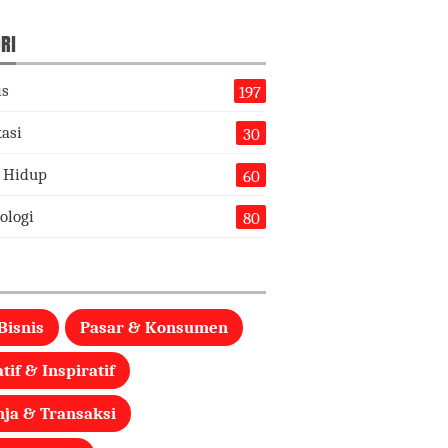
RI
is
197
asi
30
 Hidup
60
ologi
80
Bisnis
Pasar & Konsumen
tif & Inspiratif
nja & Transaksi