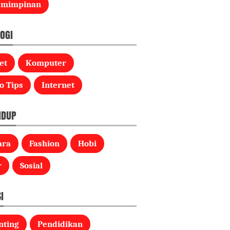
emimpinan
OGI
et
Komputer
o Tips
Internet
IDUP
ara
Fashion
Hobi
r
Sosial
I
nting
Pendidikan