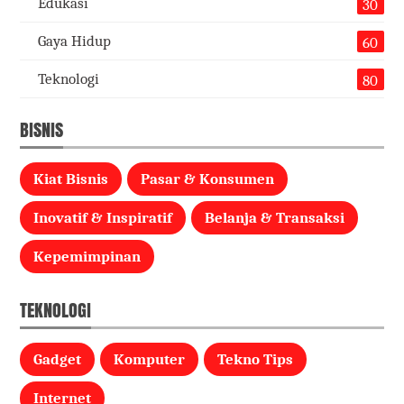
Edukasi
30
Gaya Hidup
60
Teknologi
80
BISNIS
Kiat Bisnis
Pasar & Konsumen
Inovatif & Inspiratif
Belanja & Transaksi
Kepemimpinan
TEKNOLOGI
Gadget
Komputer
Tekno Tips
Internet