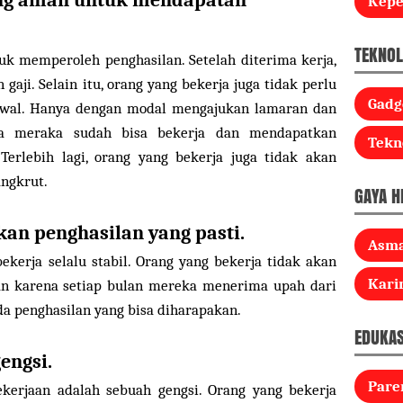
yang aman untuk mendapatan
Kep
TEKNOL
tuk memperoleh penghasilan. Setelah diterima kerja,
gaji. Selain itu, orang yang bekerja juga tidak perlu
Gadg
awal. Hanya dengan modal mengajukan lamaran dan
ima meraka sudah bisa bekerja dan mendapatkan
Tekn
 Terlebih lagi, orang yang bekerja juga tidak akan
ngkrut.
GAYA H
an penghasilan yang pasti.
Asm
ekerja selalu stabil. Orang yang bekerja tidak akan
Kari
an karena setiap bulan mereka menerima upah dari
ada penghasilan yang bisa diharapakan.
EDUKAS
engsi.
Pare
kerjaan adalah sebuah gengsi. Orang yang bekerja