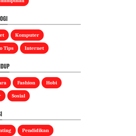
emimpinan
OGI
et
Komputer
o Tips
Internet
IDUP
ara
Fashion
Hobi
r
Sosial
I
nting
Pendidikan