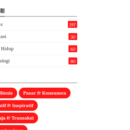
RI
is
197
asi
30
 Hidup
60
ologi
80
Bisnis
Pasar & Konsumen
tif & Inspiratif
nja & Transaksi