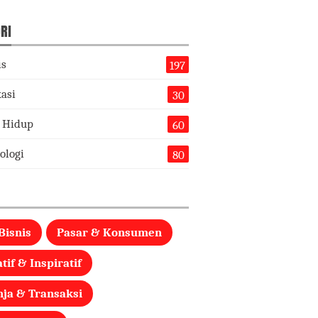
RI
is
197
asi
30
 Hidup
60
ologi
80
Bisnis
Pasar & Konsumen
tif & Inspiratif
nja & Transaksi