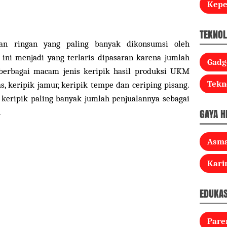
Kep
TEKNOL
an ringan yang paling banyak dikonsumsi oleh
 ini menjadi yang terlaris dipasaran karena jumlah
Gadg
berbagai macam jenis keripik hasil produksi UKM
Tekn
as, keripik jamur, keripik tempe dan ceriping pisang.
keripik paling banyak jumlah penjualannya sebagai
GAYA H
.
Asm
Kari
EDUKAS
Pare