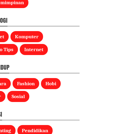
emimpinan
OGI
et
Komputer
o Tips
Internet
IDUP
ara
Fashion
Hobi
r
Sosial
I
nting
Pendidikan