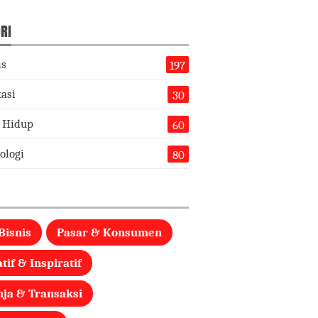
RI
is
197
asi
30
 Hidup
60
ologi
80
Bisnis
Pasar & Konsumen
tif & Inspiratif
nja & Transaksi