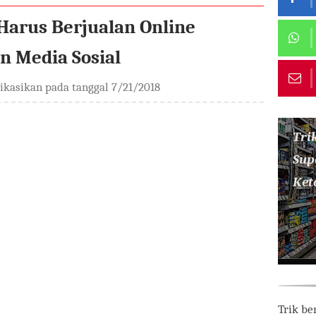
Harus Berjualan Online
 Media Sosial
likasikan pada tanggal
7/21/2018
Tri
Sup
Ket
Trik be