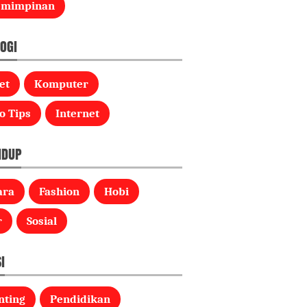
emimpinan
OGI
et
Komputer
o Tips
Internet
IDUP
ara
Fashion
Hobi
r
Sosial
I
nting
Pendidikan