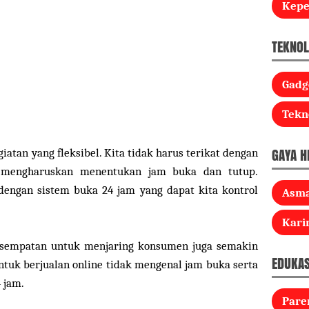
Kep
TEKNOL
Gadg
Tekn
GAYA H
giatan yang fleksibel. Kita tidak harus terikat dengan
g mengharuskan menentukan jam buka dan tutup.
engan sistem buka 24 jam yang dapat kita kontrol
Asm
Kari
esempatan untuk menjaring konsumen juga semakin
EDUKAS
ntuk berjualan online tidak mengenal jam buka serta
 jam.
Pare