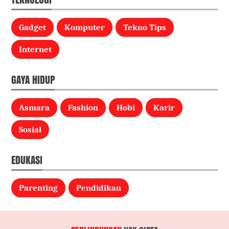
Gadget
Komputer
Tekno Tips
Internet
GAYA HIDUP
Asmara
Fashion
Hobi
Karir
Sosial
EDUKASI
Parenting
Pendidikan