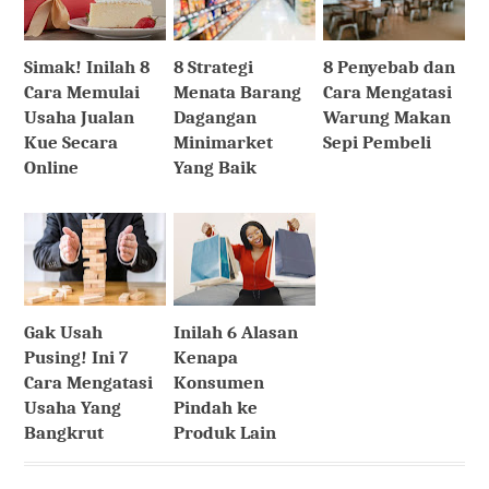
Simak! Inilah 8
8 Strategi
8 Penyebab dan
Cara Memulai
Menata Barang
Cara Mengatasi
Usaha Jualan
Dagangan
Warung Makan
Kue Secara
Minimarket
Sepi Pembeli
Online
Yang Baik
Gak Usah
Inilah 6 Alasan
Pusing! Ini 7
Kenapa
Cara Mengatasi
Konsumen
Usaha Yang
Pindah ke
Bangkrut
Produk Lain