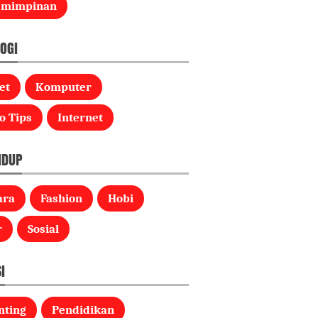
emimpinan
OGI
et
Komputer
o Tips
Internet
IDUP
ara
Fashion
Hobi
r
Sosial
I
nting
Pendidikan