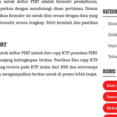
 untuk daftar PIRT adalah formulir pendaftaran.
apatkan dengan mendatangi dinas perizinan. Disana
KATEGO
an formulir ini untuk diisi sesuai dengan data yang
 formulir secara lengkap. Teliti kembali dan pastikan
Bisn
Eduk
IRT
Gaya
ntuk daftar PIRT adalah foto copy KTP pemohon PIRT.
Tekn
nunjang kelengkapan berkas. Pastikan foto copy KTP
ang tertera pada KTP mulai dari NIK dan seterusnya
BISNIS
m mengumpulkan berkas untuk di proses lebih lanjut.
Kiat 
Inova
Bela