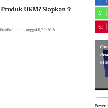
RT Produk UKM? Siapkan 9
likasikan pada tanggal
5/12/2018
Car
Bes
ata
Power h