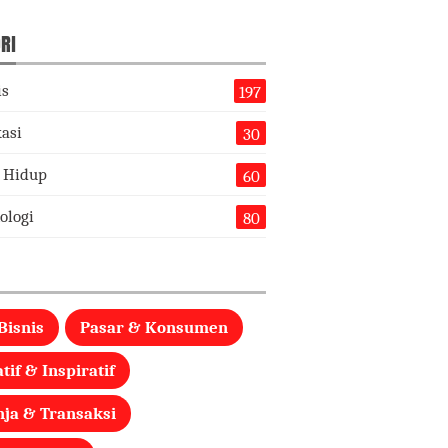
RI
is
197
asi
30
 Hidup
60
ologi
80
Bisnis
Pasar & Konsumen
tif & Inspiratif
nja & Transaksi