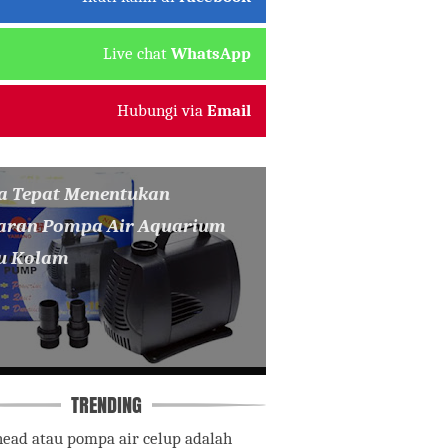
Live chat
WhatsApp
Hubungi via
Email
a Tepat Menentukan
aran Pompa Air Aquarium
u Kolam
TRENDING
ead atau pompa air celup adalah