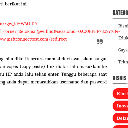
i berikut ini.
KATEGO
gin/?gw_id=WAG-D4-
Bisn
corner_Relokasi:@wifi.id&sessionid=0A00FFFF780279B4-
Eduk
w.msftconnecttest.com/redirect
Gaya
, bila diketik secara manual dari awal akan sangat
Tekn
an copas (copy paste) link diatas lalu masukkan ke
au HP anda lalu tekan enter. Tunggu beberapa saat
BISNIS
rang anda dapat memasukkan username dan pasword
Kiat 
Inova
Bela