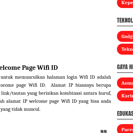
Kep
TEKNOL
Gadg
Tekn
GAYA H
lcome Page Wifi ID
 untuk memunculkan halaman login Wifi ID adalah
Asm
ocome page Wifi ID. Alamat IP biasanya berupa
link/tautan yang berisikan kombinasi antara huruf,
Kari
lah alamat IP welcome page Wifi ID yang bisa anda
yang tidak muncul.
EDUKAS
Pare