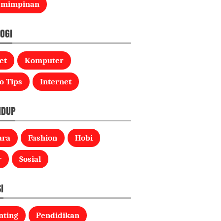
emimpinan
OGI
et
Komputer
o Tips
Internet
IDUP
ara
Fashion
Hobi
r
Sosial
I
nting
Pendidikan