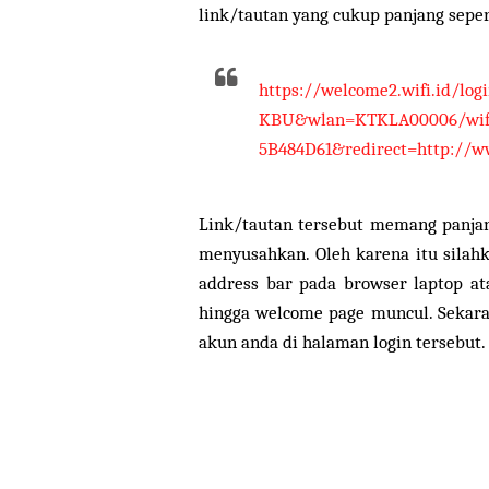
link/tautan yang cukup panjang sepert
https://welcome2.wifi.id/lo
KBU&wlan=KTKLA00006/wifi_
5B484D61&redirect=http://ww
Link/tautan tersebut memang panjang
menyusahkan. Oleh karena itu silahk
address bar pada browser laptop at
hingga welcome page muncul. Seka
akun anda di halaman login tersebut.