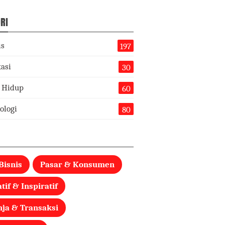
RI
is
197
asi
30
 Hidup
60
ologi
80
Bisnis
Pasar & Konsumen
tif & Inspiratif
nja & Transaksi