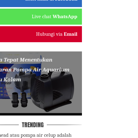
Live chat
WhatsApp
Hubungi via
Email
a Tepat Menentukan
aran Pompa Air Aquarium
u Kolam
TRENDING
ead atau pompa air celup adalah