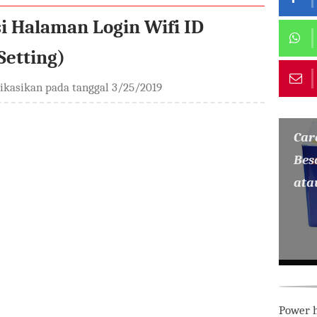
 Halaman Login Wifi ID
Setting)
likasikan pada tanggal
3/25/2019
Car
Bes
ata
Power h