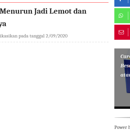
 Menurun Jadi Lemot dan
ya
likasikan pada tanggal
2/09/2020
Car
Bes
ata
Power h