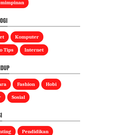
emimpinan
OGI
et
Komputer
o Tips
Internet
IDUP
ara
Fashion
Hobi
r
Sosial
I
nting
Pendidikan