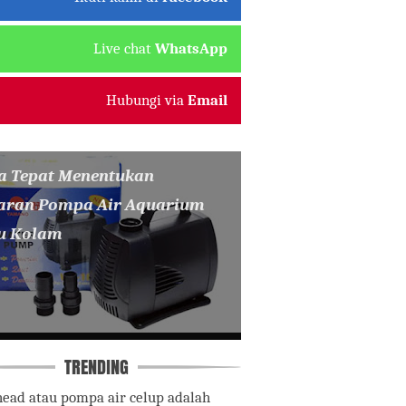
Live chat
WhatsApp
Hubungi via
Email
a Tepat Menentukan
aran Pompa Air Aquarium
u Kolam
TRENDING
ead atau pompa air celup adalah