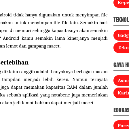
Kep
droid tidak hanya digunakan untuk menyimpan file
TEKNOL
unakan untuk menyimpan file-file lain. Semakin hari
impan di memori sehingga kapasitasnya akan semakin
Gadg
P Android kamu semakin lama kinerjanya menjadi
an lemot dan gampang macet.
Tekn
erlebihan
GAYA H
ng diklaim canggih adalah banyaknya berbagai macam
tampilan menjadi lebih keren. Namun ternyata
Asm
n juga dapat memakan kapasitas RAM dalam jumlah
Kari
ka sebuah aplikasi yang notabene juga memerlukan
akan jadi lemot bahkan dapat menjadi macet.
EDUKAS
Pare