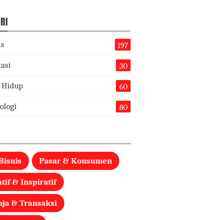
RI
is
197
asi
30
 Hidup
60
ologi
80
Bisnis
Pasar & Konsumen
tif & Inspiratif
nja & Transaksi