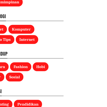
emimpinan
OGI
et
Komputer
o Tips
Internet
IDUP
ara
Fashion
Hobi
r
Sosial
I
nting
Pendidikan