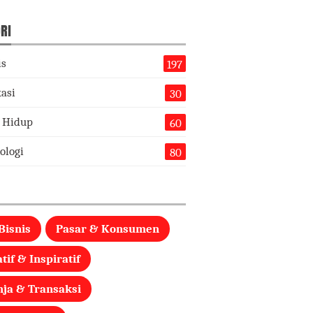
RI
is
197
asi
30
 Hidup
60
ologi
80
Bisnis
Pasar & Konsumen
tif & Inspiratif
nja & Transaksi