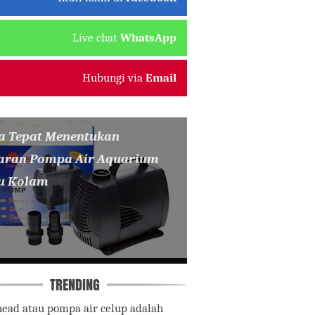
Live chat
WhatsApp
Hubungi via
Email
a Tepat Menentukan
aran Pompa Air Aquarium
u Kolam
TRENDING
ead atau pompa air celup adalah