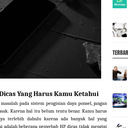
TERBA
 Dicas Yang Harus Kamu Ketahui
masalah pada sistem pengisian daya ponsel, jangan
ak. Karena hal itu belum tentu benar. Kamu harus
ya terlebih dahulu karena ada banyak hal yang
ni adalah beberapa penyebab HP dicas tidak mengisi